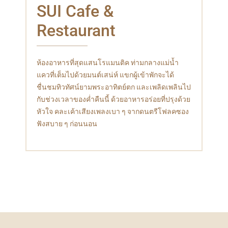
SUI Cafe &
Restaurant
ห้องอาหารที่สุดแสนโรแมนติค ท่ามกลางแม่น้ำ
แควที่เต็มไปด้วยมนต์เสน่ห์ แขกผู้เข้าพักจะได้
ชื่นชมทิวทัศน์ยามพระอาทิตย์ตก และเพลิดเพลินไป
กับช่วงเวลาของค่ำคืนนี้ ด้วยอาหารอร่อยที่ปรุงด้วย
หัวใจ คละเค้าเสียงเพลงเบา ๆ จากดนตรีโฟลคซอง
ฟังสบาย ๆ ก่อนนอน